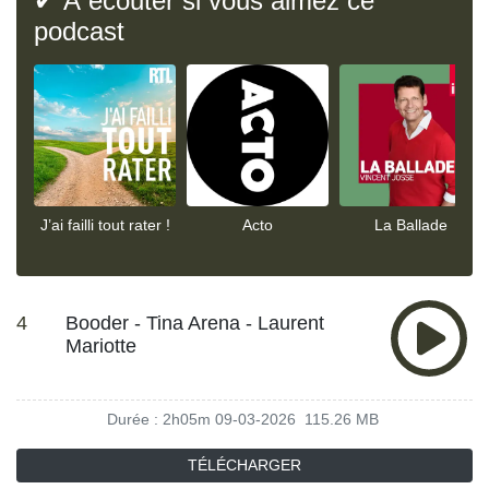
✔ À écouter si vous aimez ce
podcast
J’ai failli tout rater !
Acto
La Ballade
4
Booder - Tina Arena - Laurent
Mariotte
Durée : 2h05m
09-03-2026
115.26 MB
TÉLÉCHARGER