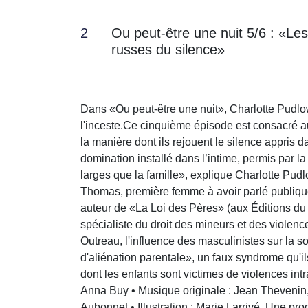
2
Ou peut-être une nuit 5/6 : «Le
russes du silence»
Dans «Ou peut-être une nuit», Charlotte Pudlow
l'inceste.Ce cinquième épisode est consacré au
la manière dont ils rejouent le silence appris 
domination installé dans l’intime, permis par la
larges que la famille», explique Charlotte Pu
Thomas, première femme à avoir parlé publiquem
auteur de «La Loi des Pères» (aux Éditions du
spécialiste du droit des mineurs et des violenc
Outreau, l'influence des masculinistes sur la 
d'aliénation parentale», un faux syndrome qu'il
dont les enfants sont victimes de violences intr
Anna Buy • Musique originale : Jean Thevenin
Aubonnet • Illustration : Marie Larrivé. Une p