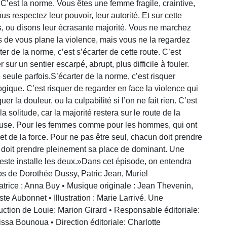
 C’est la norme. Vous êtes une femme fragile, craintive,
espectez leur pouvoir, leur autorité. Et sur cette
, ou disons leur écrasante majorité. Vous ne marchez
 de vous plane la violence, mais vous ne la regardez
r de la norme, c’est s’écarter de cette route. C’est
sur un sentier escarpé, abrupt, plus difficile à fouler.
eule parfois.S’écarter de la norme, c’est risquer
ogique. C’est risquer de regarder en face la violence qui
er la douleur, ou la culpabilité si l’on ne fait rien. C’est
a solitude, car la majorité restera sur le route de la
neuse. Pour les femmes comme pour les hommes, qui ont
 et de la force. Pour ne pas être seul, chacun doit prendre
e doit prendre pleinement sa place de dominant. Une
ceste installe les deux.»Dans cet épisode, on entendra
s de Dorothée Dussy, Patric Jean, Muriel
trice : Anna Buy • Musique originale : Jean Thevenin,
 Aubonnet • Illustration : Marie Larrivé. Une
tion de Louie: Marion Girard • Responsable éditoriale:
ssa Bounoua • Direction éditoriale: Charlotte