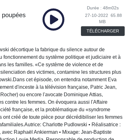
Durée : 48m02s
s poupées
27-10-2022
65.88
MB
TÉLÉCHARGER
ski décortique la fabrique du silence autour de
 fonctionnement du système politique et judiciaire et à
dans les familles. «Ce système de violence et de
 silenciation des victimes, contamine les structures plus
dlowski.Dans cet épisode, on entendra notamment Eva
ent d'inceste à la télévision française, Patric Jean,
 Rocher) ou encore l'avocate Dominique Attias,
es contre les femmes. On évoquera aussi l'Affaire
société française, et la problématique du «syndrome
s ont créé de toute pièce pour décrédibiliser les femmes
afamiliales.Autrice: Charlotte Pudlowski • Réalisatrice :
, avec Raphaël Ankierman • Mixage: Jean-Baptiste
roduction Louie Media. Responsable de production de