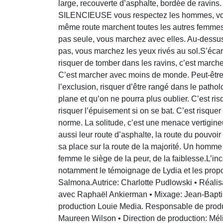
large, recouverte d’asphalte, bordée de ravins.
SILENCIEUSE vous respectez les hommes, vous r
même route marchent toutes les autres femmes
pas seule, vous marchez avec elles. Au-dessus
pas, vous marchez les yeux rivés au sol.S’écarte
risquer de tomber dans les ravins, c’est marcher 
C’est marcher avec moins de monde. Peut-être s
l’exclusion, risquer d’être rangé dans le pathol
plane et qu’on ne pourra plus oublier. C’est risqu
risquer l’épuisement si on se bat. C’est risquer l
norme. La solitude, c’est une menace vertigi
aussi leur route d’asphalte, la route du pouvoir
sa place sur la route de la majorité. Un homm
femme le siège de la peur, de la faiblesse.L’in
notamment le témoignage de Lydia et les propo
Salmona.Autrice: Charlotte Pudlowski • Réalisa
avec Raphaël Ankierman • Mixage: Jean-Baptiste
production Louie Media. Responsable de produc
Maureen Wilson • Direction de production: Méli