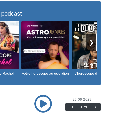
 podcast
❯
e Rachel
Votre horoscope au quotidien
L'horoscope de Jacquel
26-06-2023
TÉLÉCHARGER