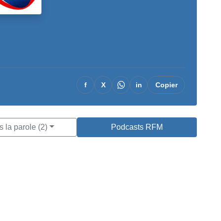
f
X
in
Copier
 la parole (2)
Podcasts RFM