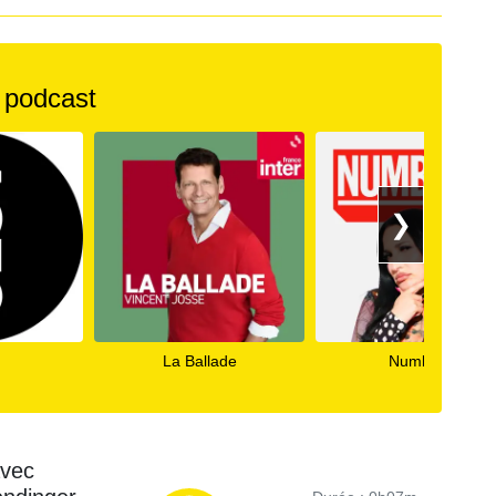
 podcast
❯
La Ballade
Numbers
avec