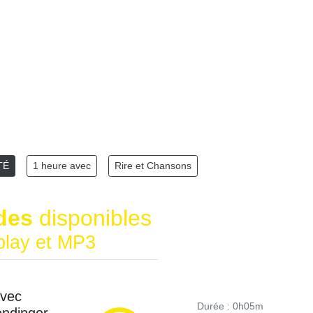
TÉ
1 heure avec
Rire et Chansons
des
disponibles
play et MP3
avec
Durée : 0h05m