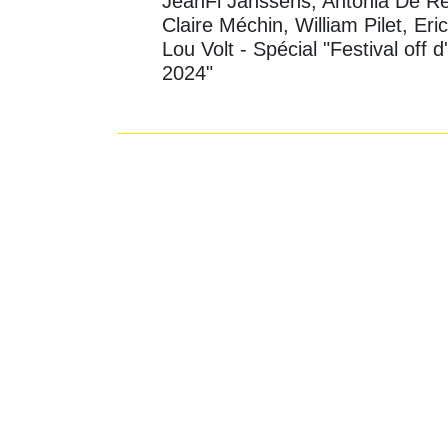
JeanFi Janssens, Antonia De Re
Claire Méchin, William Pilet, Eric
Lou Volt - Spécial "Festival off 
2024"