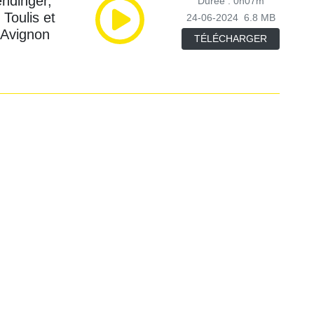
ndinger,
Durée : 0h07m
 Toulis et
24-06-2024
6.8 MB
d'Avignon
TÉLÉCHARGER