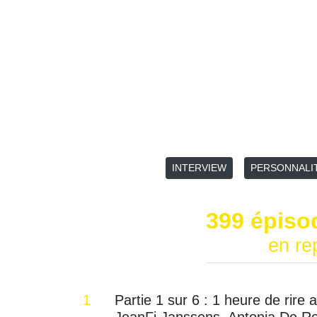
INTERVIEW
PERSONNALI
399 épiso
en re
1
Partie 1 sur 6 : 1 heure de rire 