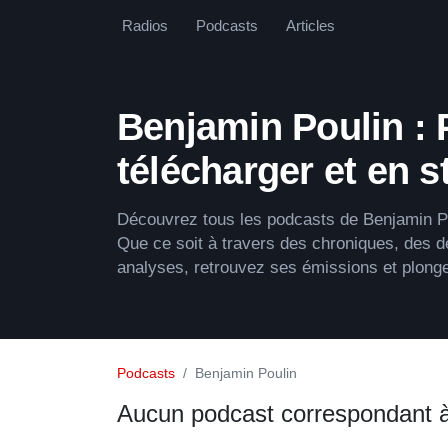
Radios
Podcasts
Articles
Benjamin Poulin :
télécharger et en 
Découvrez tous les podcasts de Benjamin Po
Que ce soit à travers des chroniques, des d
analyses, retrouvez ses émissions et plong
Podcasts
Benjamin Poulin
Aucun podcast correspondant 