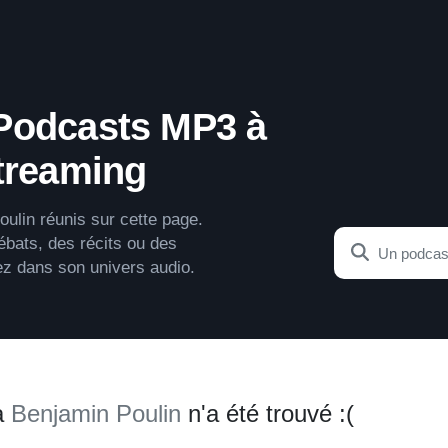
 Podcasts MP3 à
streaming
ulin réunis sur cette page.
ébats, des récits ou des
ez dans son univers audio.
à
Benjamin Poulin
n'a été trouvé :(