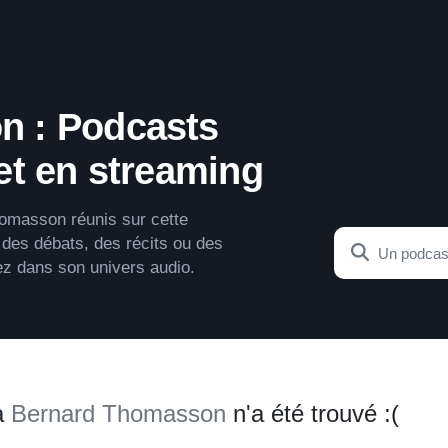
n : Podcasts
et en streaming
omasson réunis sur cette
 des débats, des récits ou des
ez dans son univers audio.
à
Bernard Thomasson
n'a été trouvé :(