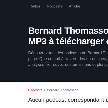
Radios
Podcasts
Articles
Bernard Thomasso
MP3 à télécharger 
Découvrez tous les podcasts de Bernard Th
page. Que ce soit à travers des chroniques,
analyses, retrouvez ses émissions et plong
Podcasts
Bernard Thomasson
Aucun podcast correspondant 