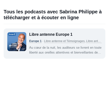
Tous les podcasts avec Sabrina Philippe à
télécharger et à écouter en ligne
Libre antenne Europe 1
Europe 1
·
Libre antenne et Témoignages
,
Libre antenne
·
S
Au cœur de la nuit, les auditeurs se livrent en toute
liberté aux oreilles attentives et bienveillantes de
Roland Perez. Pas de jugements ni de tabous, une
conversation franche mais aussi des réponses aux
questions que les auditeurs se posent. Un moment
d'échange et de partage propice à la...