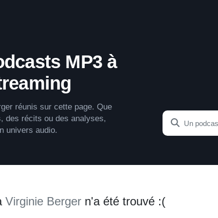
Podcasts MP3 à
streaming
ger réunis sur cette page. Que
, des récits ou des analyses,
n univers audio.
à
Virginie Berger
n'a été trouvé :(