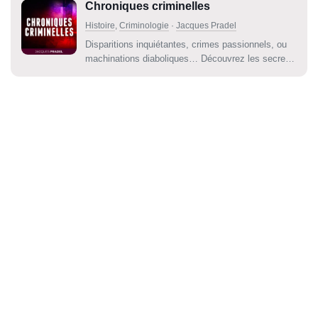
Chroniques criminelles
Histoire
,
Criminologie
·
Jacques Pradel
Disparitions inquiétantes, crimes passionnels, ou
machinations diaboliques… Découvrez les secrets
des faits-divers les plus marquants. Tueurs en
série, amants démoniaques, tous pensaient avoir
commis le crime parfait. Mais tous, sont
aujourd’hui derrière les barreaux. Qui sont ces...