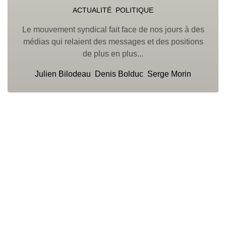
ACTUALITÉ
POLITIQUE
Le mouvement syndical fait face de nos jours à des
médias qui relaient des messages et des positions
de plus en plus...
Julien Bilodeau
Denis Bolduc
Serge Morin