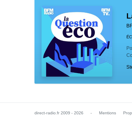
L
B
ÉC
Po
Co
St
direct-radio.fr
2009 - 2026
-
Mentions
Prop