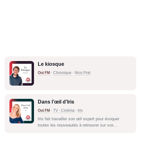
Le kiosque
Oui FM
·
Chronique
·
Nico Prat
Dans l’œil d'Iris
Oui FM
·
TV - Cinéma
·
Iris
Iris fait travailler son œil expert pour évoquer
toutes les nouveautés à retrouver sur vos
écrans.Ciné, plateformes, TV, faîtes votre choix.