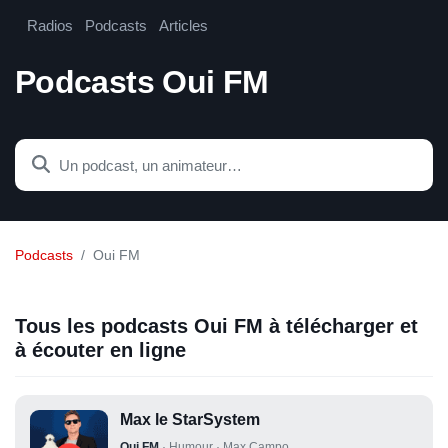
Radios
Podcasts
Articles
Podcasts Oui FM
Podcasts
Oui FM
Tous les podcasts Oui FM à télécharger et
à écouter en ligne
Max le StarSystem
Oui FM
·
Humour
·
Max Campo