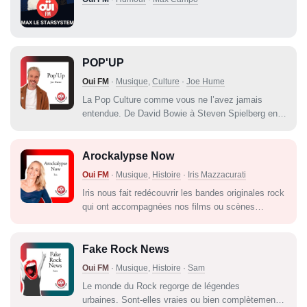
POP'UP
Oui FM
·
Musique
,
Culture
·
Joe Hume
La Pop Culture comme vous ne l’avez jamais
entendue. De David Bowie à Steven Spielberg en
passant par Super Mario ou Michael Jordan.Joe
vous partage sa passion pour la Pop Culture en
vous contant, à sa manière, des anecdotes
Arockalypse Now
décalées, insolites et bien trop souvent
Oui FM
·
Musique
,
Histoire
·
Iris Mazzacurati
méconnues.
Iris nous fait redécouvrir les bandes originales rock
qui ont accompagnées nos films ou scènes
cultes.Retrouvez de multiples anecdotes et infos
sur ces BO emblématiques ou insolites !
Fake Rock News
Oui FM
·
Musique
,
Histoire
·
Sam
Le monde du Rock regorge de légendes
urbaines. Sont-elles vraies ou bien complètement