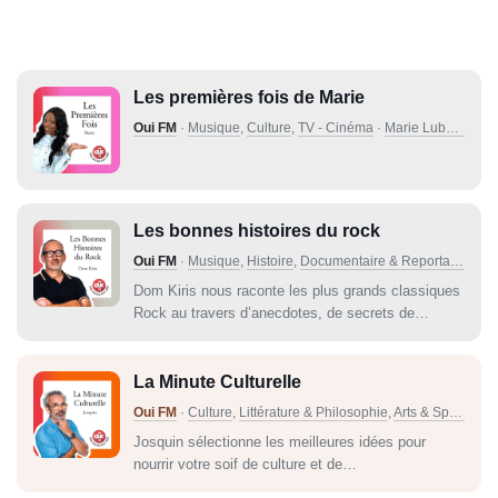
Les premières fois de Marie
Oui FM
·
Musique
,
Culture
,
TV - Cinéma
·
Marie Lubayalesa
Les bonnes histoires du rock
Oui FM
·
Musique
,
Histoire
,
Documentaire & Reportage
·
Dom
Dom Kiris nous raconte les plus grands classiques
Rock au travers d’anecdotes, de secrets de
fabrication ou encore de témoignages d’artistes.
La Minute Culturelle
Oui FM
·
Culture
,
Littérature & Philosophie
,
Arts & Spectacles
Josquin sélectionne les meilleures idées pour
nourrir votre soif de culture et de
divertissement.Envie de théâtre, littérature,