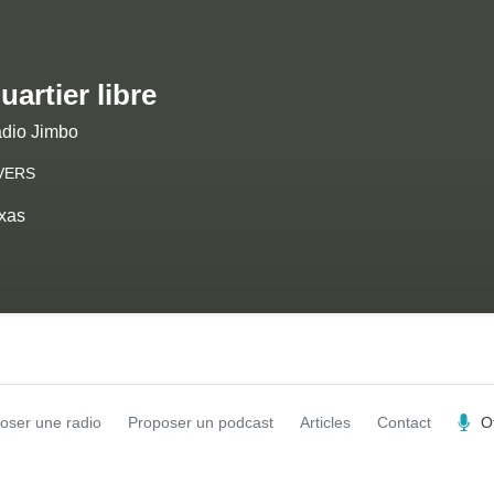
uartier libre
dio Jimbo
VERS
xas
oser une radio
Proposer un podcast
Articles
Contact
O