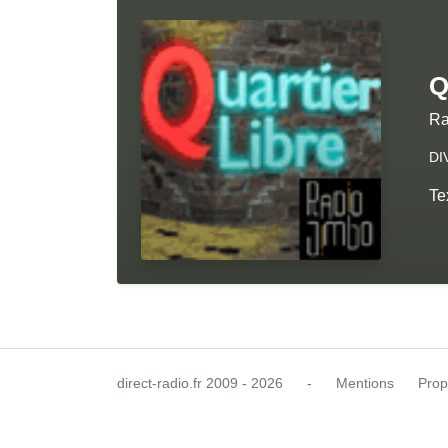
Q
Ra
DI
Te
direct-radio.fr
2009 - 2026
-
Mentions
Prop