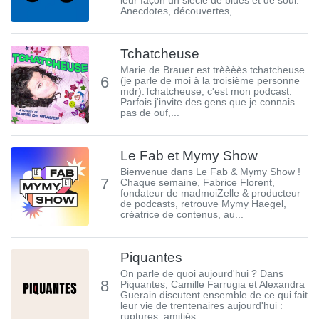
leur façon un siècle de blues et de soul.
Anecdotes, découvertes,...
Tchatcheuse
Marie de Brauer est trèèèès tchatcheuse
6
(je parle de moi à la troisième personne
mdr).Tchatcheuse, c'est mon podcast.
Parfois j'invite des gens que je connais
pas de ouf,...
Le Fab et Mymy Show
Bienvenue dans Le Fab & Mymy Show !
7
Chaque semaine, Fabrice Florent,
fondateur de madmoiZelle & producteur
de podcasts, retrouve Mymy Haegel,
créatrice de contenus, au...
Piquantes
On parle de quoi aujourd'hui ? Dans
8
Piquantes, Camille Farrugia et Alexandra
Guerain discutent ensemble de ce qui fait
leur vie de trentenaires aujourd'hui :
ruptures, amitiés,...