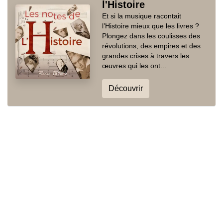
l'Histoire
Et si la musique racontait
l’Histoire mieux que les livres ?
Plongez dans les coulisses des
révolutions, des empires et des
grandes crises à travers les
œuvres qui les ont...
Découvrir