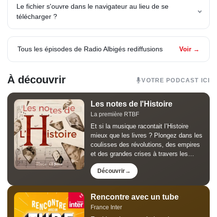
Le fichier s'ouvre dans le navigateur au lieu de se
télécharger ?
Tous les épisodes de Radio Albigés rediffusions
Voir →
À découvrir
VOTRE PODCAST ICI
Les notes de l'Histoire
La première RTBF
Et si la musique racontait l’Histoire
mieux que les livres ? Plongez dans les
coulisses des révolutions, des empires
et des grandes crises à travers les
œuvres qui les ont marquées. Les
Découvrir
Notes de l’Histoire, animé par Jean-
Louis Lahaye, est le...
Rencontre avec un tube
France Inter