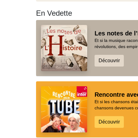
En Vedette
Les notes de l'
Et si la musique racon
révolutions, des empir
Découvrir
Rencontre ave
Et si les chansons ét
chansons devenues cul
Découvrir