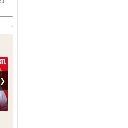
ou
❯
Les 1001 vies de...
Un Bon Moment avec Kyan
Khojandi et Navo