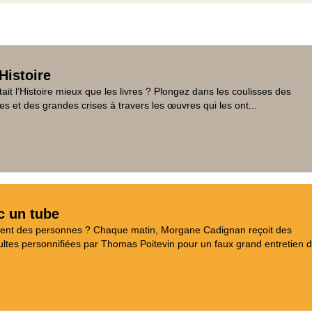
Histoire
tait l’Histoire mieux que les livres ? Plongez dans les coulisses des
es et des grandes crises à travers les œuvres qui les ont...
c un tube
aient des personnes ? Chaque matin, Morgane Cadignan reçoit des
tes personnifiées par Thomas Poitevin pour un faux grand entretien d