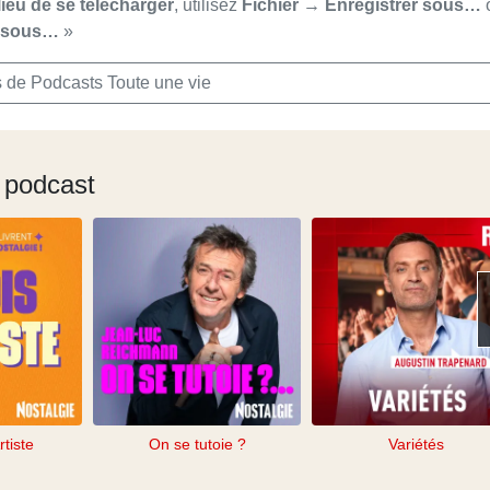
lieu de se télécharger
, utilisez
Fichier → Enregistrer sous…
r sous…
»
 de Podcasts Toute une vie
 podcast
rtiste
On se tutoie ?
Variétés