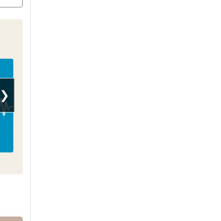
❯
Radio Foot Internationale
Après tant d'années