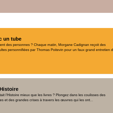
c un tube
aient des personnes ? Chaque matin, Morgane Cadignan reçoit des
tes personnifiées par Thomas Poitevin pour un faux grand entretien d
Histoire
tait l’Histoire mieux que les livres ? Plongez dans les coulisses des
es et des grandes crises à travers les œuvres qui les ont...