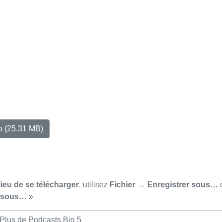
io
(25.31 MB)
lieu de se télécharger
, utilisez
Fichier → Enregistrer sous…
r sous…
»
Plus de Podcasts Big 5