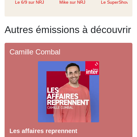
Le 6/9 sur NRJ
Mike sur NRJ
Le SuperShow
Autres émissions à découvrir
Camille Combal
Les affaires reprennent