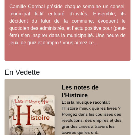
Camille Combal préside chaque semaine un conseil
municipal fictif entouré d'invités. Ensemble, ils
décident du futur de la commune, évoquent le
quotidien des administrés, et l’actu positive pour (peut-
être) s’en inspirer dans la municipalité. Une heure de
jeux, de quiz et d’impro ! Vous aimez ce...
En Vedette
Les notes de
l'Histoire
Et si la musique racontait
l’Histoire mieux que les livres ?
Plongez dans les coulisses des
révolutions, des empires et des
grandes crises à travers les
œuvres qui les ont...