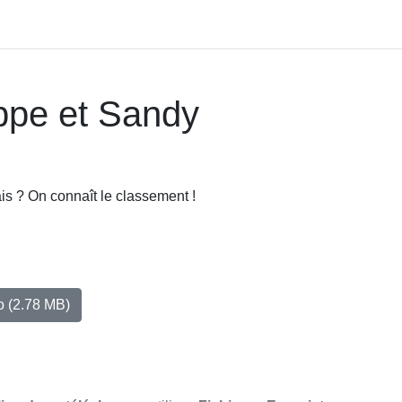
ippe et Sandy
is ? On connaît le classement !
io
(2.78 MB)