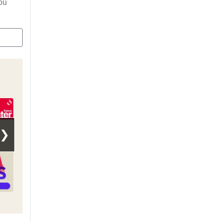
ou
❯
Le billet de Mosimann
La Ballade