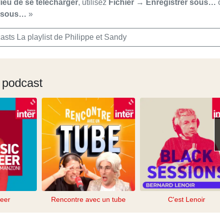
lieu de se télécharger
, utilisez
Fichier → Enregistrer sous…
r sous…
»
sts La playlist de Philippe et Sandy
 podcast
eer
Rencontre avec un tube
C'est Lenoir