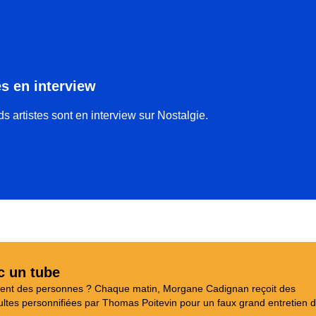
es en interview
s artistes sont en interview sur Nostalgie.
c un tube
aient des personnes ? Chaque matin, Morgane Cadignan reçoit des
tes personnifiées par Thomas Poitevin pour un faux grand entretien d