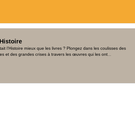
Histoire
tait l’Histoire mieux que les livres ? Plongez dans les coulisses des
es et des grandes crises à travers les œuvres qui les ont...