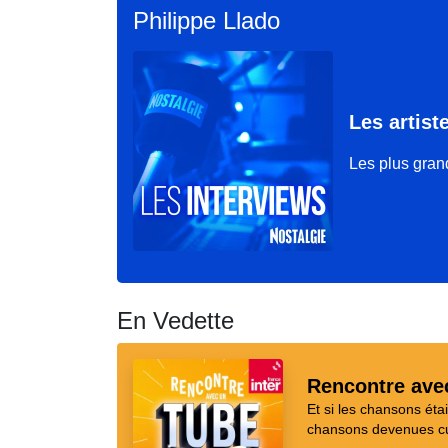
Philippe Llado
Les artist
Les plus grand
En Vedette
Rencontre ave
Et si les chansons ét
chansons devenues cul