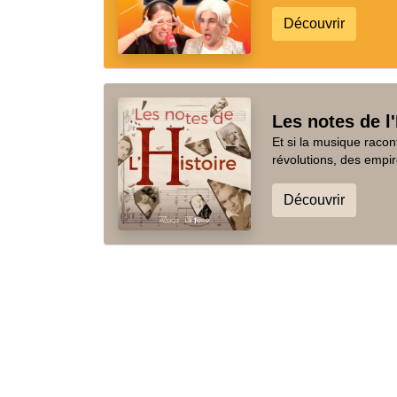
Découvrir
Les notes de l'
Et si la musique racon
révolutions, des empir
Découvrir