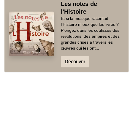
Les notes de
l'Histoire
Et si la musique racontait
l’Histoire mieux que les livres ?
Plongez dans les coulisses des
révolutions, des empires et des
grandes crises à travers les
œuvres qui les ont...
Découvrir