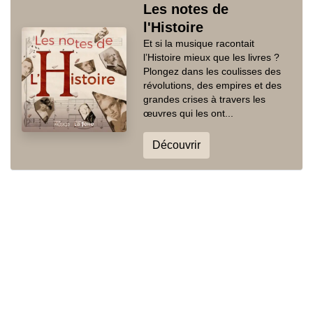
Les notes de
l'Histoire
Et si la musique racontait
l’Histoire mieux que les livres ?
Plongez dans les coulisses des
révolutions, des empires et des
grandes crises à travers les
œuvres qui les ont...
Découvrir