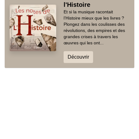
l'Histoire
Et si la musique racontait
l’Histoire mieux que les livres ?
Plongez dans les coulisses des
révolutions, des empires et des
grandes crises à travers les
œuvres qui les ont...
Découvrir