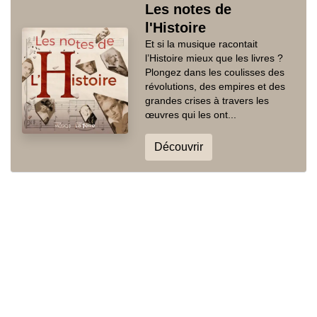
Les notes de
l'Histoire
Et si la musique racontait
l’Histoire mieux que les livres ?
Plongez dans les coulisses des
révolutions, des empires et des
grandes crises à travers les
œuvres qui les ont...
Découvrir