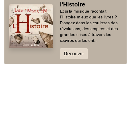
l'Histoire
Et si la musique racontait
l’Histoire mieux que les livres ?
Plongez dans les coulisses des
révolutions, des empires et des
grandes crises à travers les
œuvres qui les ont...
Découvrir