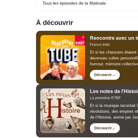
Tous les épisodes de la Matinale
À découvrir
Rencontre avec un 
France Inter
Et si les chansons étaien
devenues cultes personnifi
humour, mémoire collectiv
Découvrir
Les notes de l'Histoi
La première RTBF
Et si la musique racontait 
révolutions, des empires et d
de l’Histoire, animé par Je
Découvrir