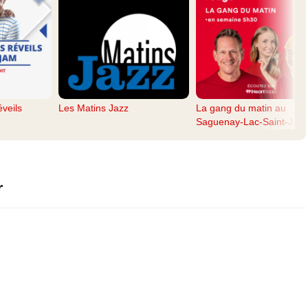
éveils
Les Matins Jazz
La gang du matin au
Saguenay-Lac-Saint-Jea
r