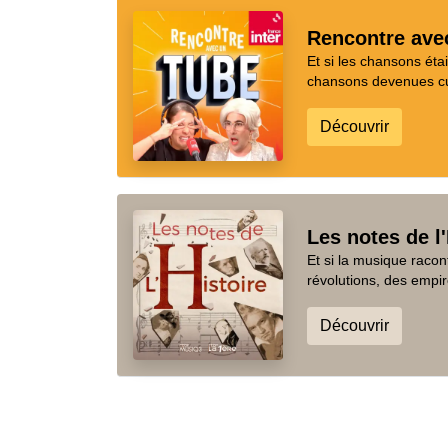
Rencontre ave
Et si les chansons ét
chansons devenues cul
Découvrir
Les notes de l'
Et si la musique racon
révolutions, des empir
Découvrir