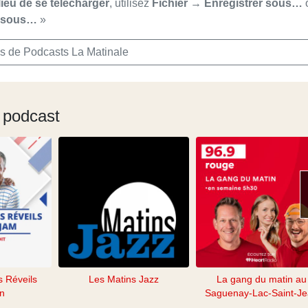
lieu de se télécharger
, utilisez
Fichier → Enregistrer sous…
r sous…
»
s de Podcasts La Matinale
 podcast
s Réveils
Les Matins Jazz
La gang du matin au
n
Saguenay-Lac-Saint-J