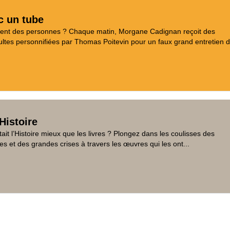
c un tube
aient des personnes ? Chaque matin, Morgane Cadignan reçoit des
tes personnifiées par Thomas Poitevin pour un faux grand entretien d
Histoire
tait l’Histoire mieux que les livres ? Plongez dans les coulisses des
es et des grandes crises à travers les œuvres qui les ont...