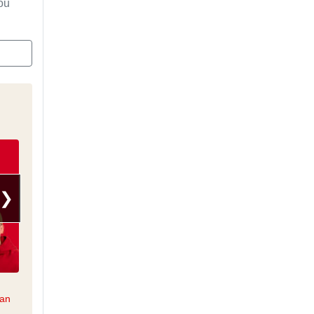
ou
❯
Le 5/6
Apolline de 9 à 10
ean