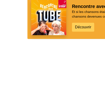
Rencontre ave
Et si les chansons ét
chansons devenues cul
Découvrir