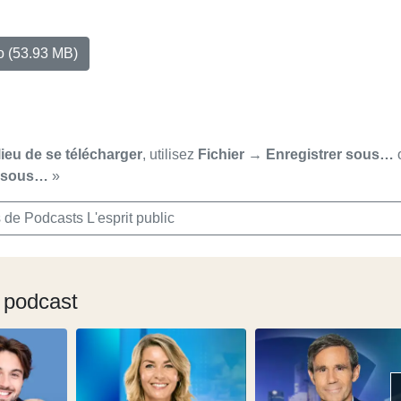
io
(53.93 MB)
lieu de se télécharger
, utilisez
Fichier → Enregistrer sous…
r sous…
»
 de Podcasts L'esprit public
 podcast