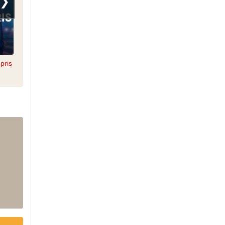
❯
pris
Morandini Live
Infrarouge