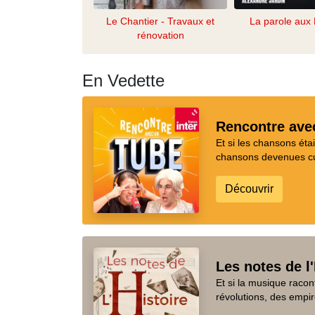
Le Chantier - Travaux et
La parole aux 
rénovation
En Vedette
Rencontre ave
Et si les chansons ét
chansons devenues cul
Découvrir
Les notes de l'
Et si la musique racon
révolutions, des empir