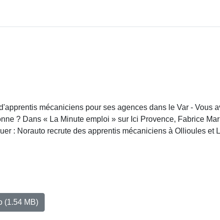
e d'apprentis mécaniciens pour ses agences dans le Var - Vous 
onne ? Dans « La Minute emploi » sur Ici Provence, Fabrice Mar
er : Norauto recrute des apprentis mécaniciens à Ollioules et 
io
(1.54 MB)