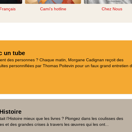
Français
Cami's hotline
Chez Nous
c un tube
aient des personnes ? Chaque matin, Morgane Cadignan reçoit des
tes personnifiées par Thomas Poitevin pour un faux grand entretien d
Histoire
tait l’Histoire mieux que les livres ? Plongez dans les coulisses des
es et des grandes crises à travers les œuvres qui les ont...