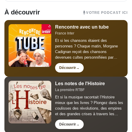
À découvrir
VOTRE PODCAST ICI
Rencontre avec un tube
France Inter
Et si les chansons étaient des
personnes ? Chaque matin, Morgane
Cadignan reçoit des chansons
devenues cultes personnifiées par
Thomas Poitevin pour un faux grand
Découvrir
entretien de trois minutes : humour,
mémoire collective et chansons
susceptibles, mégalos...
Les notes de l'Histoire
La première RTBF
Et si la musique racontait l’Histoire
mieux que les livres ? Plongez dans les
coulisses des révolutions, des empires
et des grandes crises à travers les
œuvres qui les ont marquées. Les
Découvrir
Notes de l’Histoire, animé par Jean-
Louis Lahaye, est le...