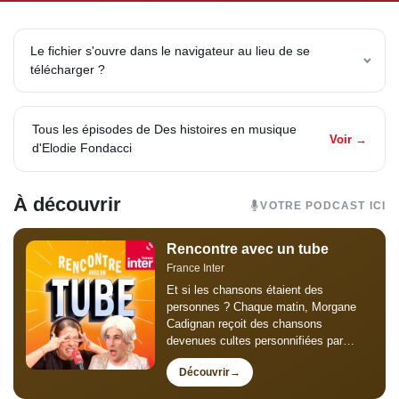
Le fichier s'ouvre dans le navigateur au lieu de se
télécharger ?
Tous les épisodes de Des histoires en musique
Voir →
d'Elodie Fondacci
À découvrir
VOTRE PODCAST ICI
Rencontre avec un tube
France Inter
Et si les chansons étaient des
personnes ? Chaque matin, Morgane
Cadignan reçoit des chansons
devenues cultes personnifiées par
Thomas Poitevin pour un faux grand
Découvrir
entretien de trois minutes : humour,
mémoire collective et chansons