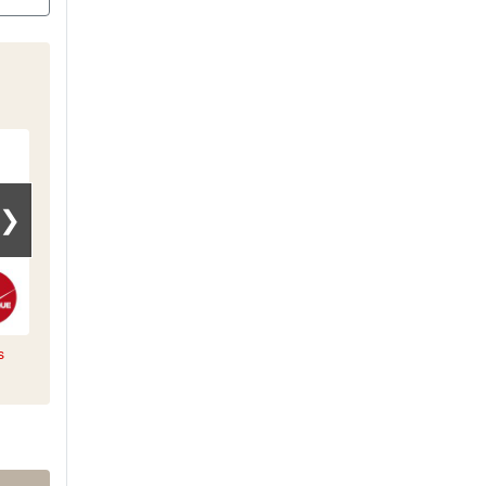
❯
s
Le décryptage de David
3 minutes pour la planète
Barroux