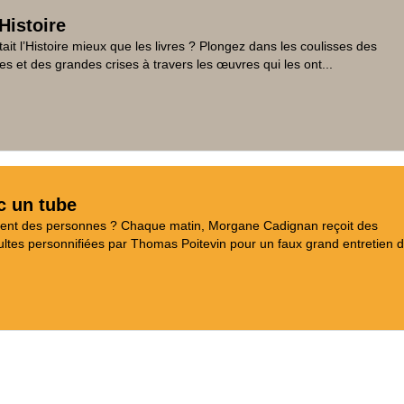
Histoire
tait l’Histoire mieux que les livres ? Plongez dans les coulisses des
es et des grandes crises à travers les œuvres qui les ont...
c un tube
aient des personnes ? Chaque matin, Morgane Cadignan reçoit des
tes personnifiées par Thomas Poitevin pour un faux grand entretien d