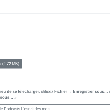
io
(2.72 MB)
lieu de se télécharger
, utilisez
Fichier → Enregistrer sous…
r sous…
»
de Podcasts L'esprit des mots