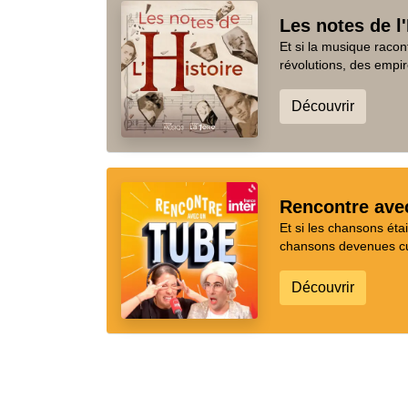
Les notes de l'
Et si la musique racon
révolutions, des empir
Découvrir
Rencontre ave
Et si les chansons ét
chansons devenues cul
Découvrir