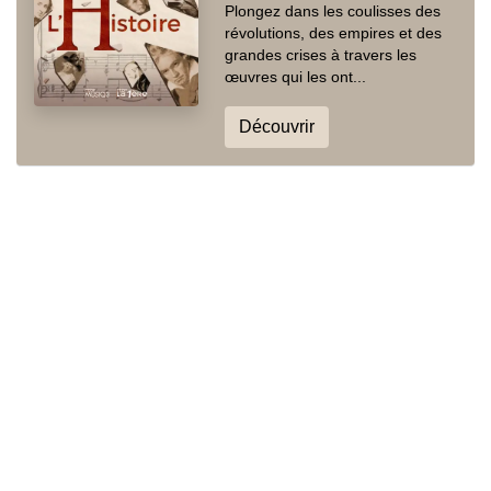
Plongez dans les coulisses des
révolutions, des empires et des
grandes crises à travers les
œuvres qui les ont...
Découvrir