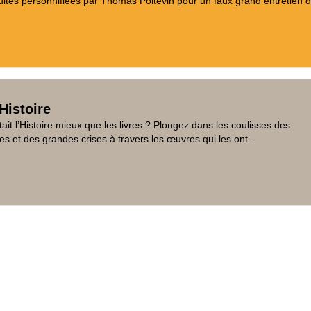
tes personnifiées par Thomas Poitevin pour un faux grand entretien d
Histoire
tait l’Histoire mieux que les livres ? Plongez dans les coulisses des
es et des grandes crises à travers les œuvres qui les ont...