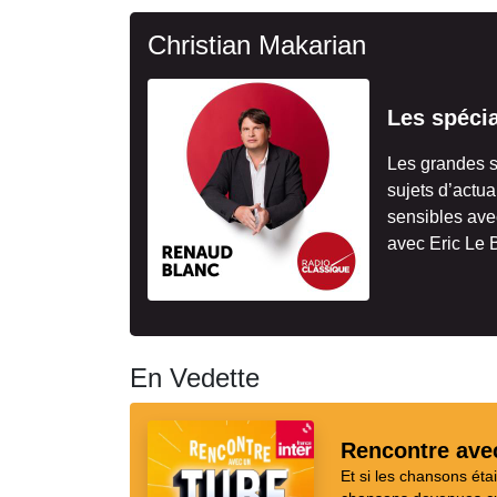
Christian Makarian
Les spécia
Les grandes s
sujets d’actua
sensibles av
avec Eric Le 
En Vedette
Rencontre ave
Et si les chansons ét