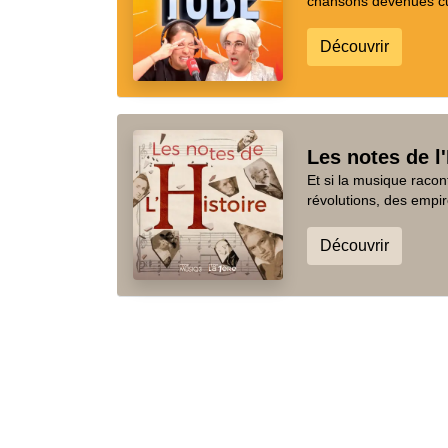
chansons devenues cul
Découvrir
Les notes de l'
Et si la musique racon
révolutions, des empir
Découvrir