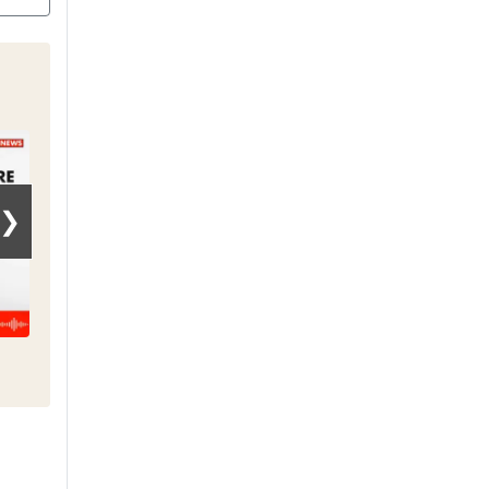
❯
C pas si loin
Géopolitique