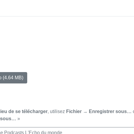
io
(4.64 MB)
lieu de se télécharger
, utilisez
Fichier → Enregistrer sous…
r sous…
»
de Podcasts L'Echo du monde