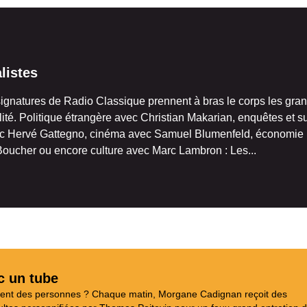
listes
ignatures de Radio Classique prennent à bras le corps les gra
lité. Politique étrangère avec Christian Makarian, enquêtes et s
ec Hervé Gattegno, cinéma avec Samuel Blumenfeld, économie
Boucher ou encore culture avec Marc Lambron : Les...
c un tube
aient des personnes ? Chaque matin, Morgane Cadignan reçoit des