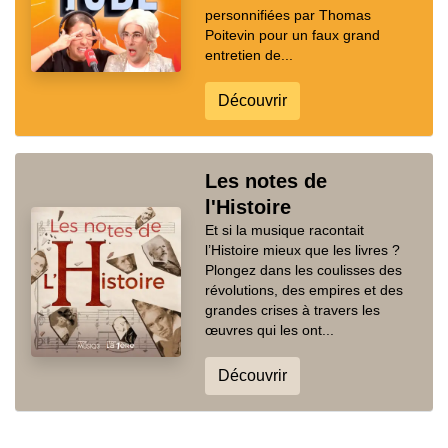
personnifiées par Thomas
Poitevin pour un faux grand
entretien de...
Découvrir
Les notes de
l'Histoire
Et si la musique racontait
l’Histoire mieux que les livres ?
Plongez dans les coulisses des
révolutions, des empires et des
grandes crises à travers les
œuvres qui les ont...
Découvrir