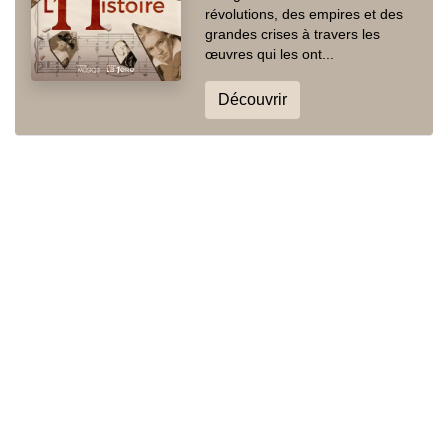
révolutions, des empires et des
grandes crises à travers les
œuvres qui les ont...
Découvrir