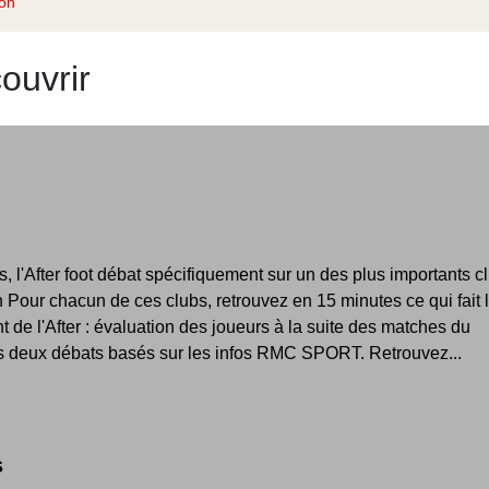
ion
ouvrir
s, l'After foot débat spécifiquement sur un des plus importants c
n Pour chacun de ces clubs, retrouvez en 15 minutes ce qui fait 
nt de l'After : évaluation des joueurs à la suite des matches du
 deux débats basés sur les infos RMC SPORT. Retrouvez...
s