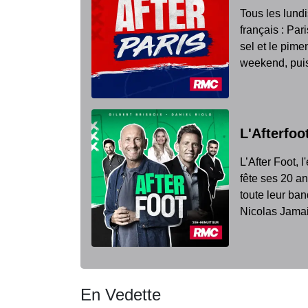
Tous les lundi
français : Par
sel et le pime
weekend, puis
L'Afterfo
L’After Foot, 
fête ses 20 an
toute leur ban
Nicolas Jamai
En Vedette