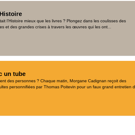
Histoire
tait l’Histoire mieux que les livres ? Plongez dans les coulisses des
es et des grandes crises à travers les œuvres qui les ont...
c un tube
aient des personnes ? Chaque matin, Morgane Cadignan reçoit des
tes personnifiées par Thomas Poitevin pour un faux grand entretien d