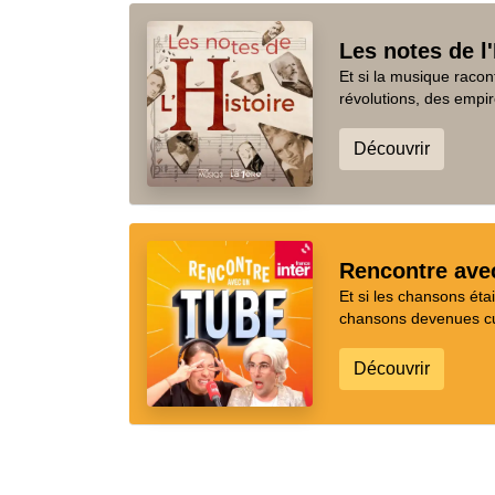
Les notes de l'
Et si la musique racon
révolutions, des empir
Découvrir
Rencontre ave
Et si les chansons ét
chansons devenues cul
Découvrir