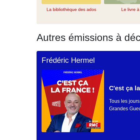
La bibliothèque des ados
Le livre à 
Autres émissions à déc
Frédéric Hermel
C'est ça l
Tous les jour
Grandes Gueul