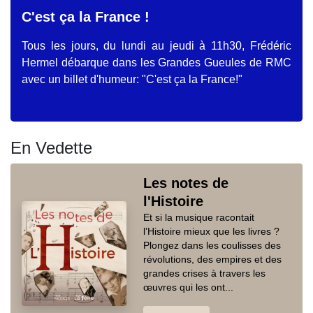
C'est ça la France !
Tous les jours, du lundi au jeudi à 11h30, Frédéric
Hermel débarque dans les Grandes Gueules de RMC
avec un billet d'humeur: "C'est ça la France!"
En Vedette
Les notes de
l'Histoire
Et si la musique racontait
l’Histoire mieux que les livres ?
Plongez dans les coulisses des
révolutions, des empires et des
grandes crises à travers les
œuvres qui les ont...