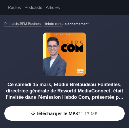
Radios
Podcasts
Articles
Podcasts
BFM Business
Hebdo com
Téléchargement
Ce samedi 15 mars, Elodie Bretaudeau-Fonteilles,
directrice générale de Reworld MediaConnect, était
l'invitée dans l'émission Hebdo Com, présentée par
Sofiane Aklouf. Hebdo Com est à voir ou écouter le
samedi sur BFM Business. Cette émission a été
Télécharger le MP3
21.17 MB
réalisée en partenariat avec CB News.