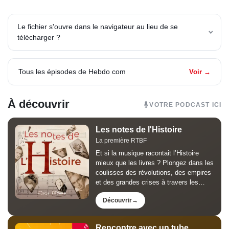
Le fichier s'ouvre dans le navigateur au lieu de se
télécharger ?
Tous les épisodes de Hebdo com
Voir →
À découvrir
VOTRE PODCAST ICI
Les notes de l'Histoire
La première RTBF
Et si la musique racontait l’Histoire
mieux que les livres ? Plongez dans les
coulisses des révolutions, des empires
et des grandes crises à travers les
œuvres qui les ont marquées. Les
Découvrir
Notes de l’Histoire, animé par Jean-
Louis Lahaye, est le...
Rencontre avec un tube