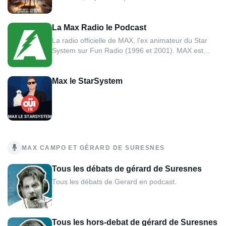
radiophoniques des années 80 et 90. Chaque
épisode revisite des émissions cultes, des
La Max Radio le Podcast
animateurs légendaires et des moments inédits qui
ont marqué l’âge d’or de la bande FM en France.
La radio officielle de MAX, l'ex animateur du Star
Un hommage vibrant...
System sur Fun Radio (1996 et 2001). MAX est
maintenant en direct tous les lundis dès 22H sur sa
propre radio, (www.lamaxradio.com) bonne écoute !
Max le StarSystem
MAX CAMPO ET GÉRARD DE SURESNES
Tous les débats de gérard de Suresnes
Tous les débats de Gerard en podcast.
Tous les hors-debat de gérard de Suresnes