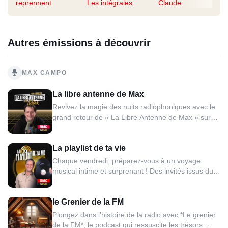
reprennent
Les intégrales
Claude
Autres émissions à découvrir
MAX CAMPO
La libre antenne de Max
Revivez la magie des nuits radiophoniques avec le
grand retour de « La Libre Antenne de Max » sur
RMC Gold ! 10 ans plus tard, l’animateur
emblématique reprend du service pour vous offrir
La playlist de ta vie
des soirées inoubliables. Chaque soir en direct,
venez interpeller Max sur les sujets de votre choix.
Chaque vendredi, préparez-vous à un voyage
Au milieu des...
musical intime et surprenant ! Des invités issus du
monde de la musique, du cinéma, du sport ou de la
télévision, se livreront à cœur ouvert sur leurs goûts
le Grenier de la FM
musicaux en dévoilant leur playlist idéale. Les
mélodies qui ont bercé leur enfance, celles qui ont...
Plongez dans l’histoire de la radio avec *Le grenier
de la FM*, le podcast qui ressuscite les trésors