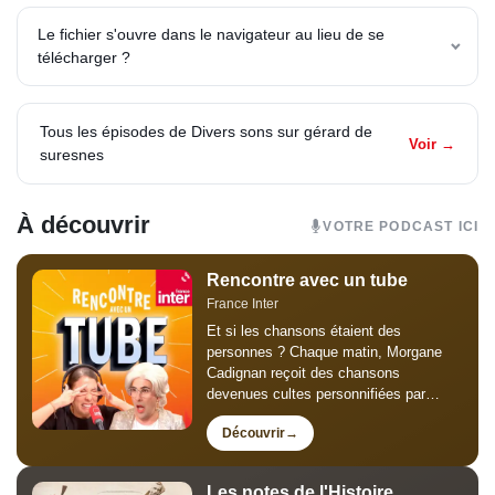
Le fichier s'ouvre dans le navigateur au lieu de se
télécharger ?
Tous les épisodes de Divers sons sur gérard de
Voir →
suresnes
À découvrir
VOTRE PODCAST ICI
Rencontre avec un tube
France Inter
Et si les chansons étaient des
personnes ? Chaque matin, Morgane
Cadignan reçoit des chansons
devenues cultes personnifiées par
Thomas Poitevin pour un faux grand
Découvrir
entretien de trois minutes : humour,
mémoire collective et chansons
susceptibles, mégalos...
Les notes de l'Histoire