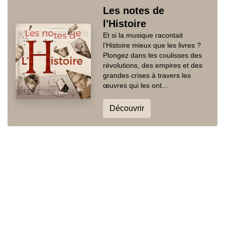
Les notes de
l'Histoire
Et si la musique racontait
l’Histoire mieux que les livres ?
Plongez dans les coulisses des
révolutions, des empires et des
grandes crises à travers les
œuvres qui les ont...
Découvrir