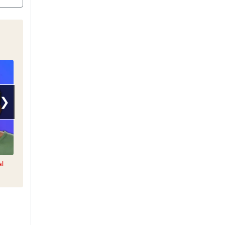
❯
al
Signé Furax
L'Humour de Matin Première