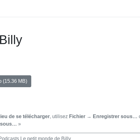
Billy
io
(15.36 MB)
lieu de se télécharger
, utilisez
Fichier → Enregistrer sous…
r sous…
»
Podcasts Le petit monde de Billy