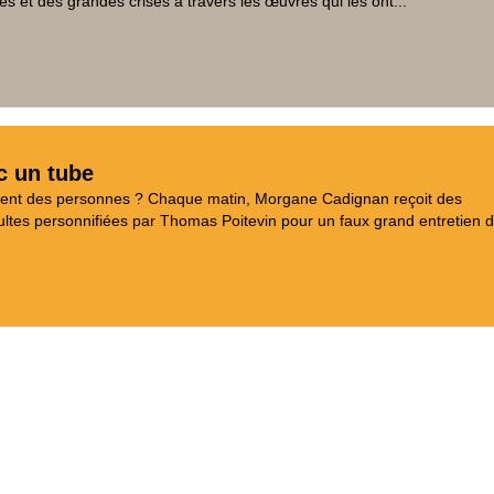
es et des grandes crises à travers les œuvres qui les ont...
c un tube
aient des personnes ? Chaque matin, Morgane Cadignan reçoit des
tes personnifiées par Thomas Poitevin pour un faux grand entretien d