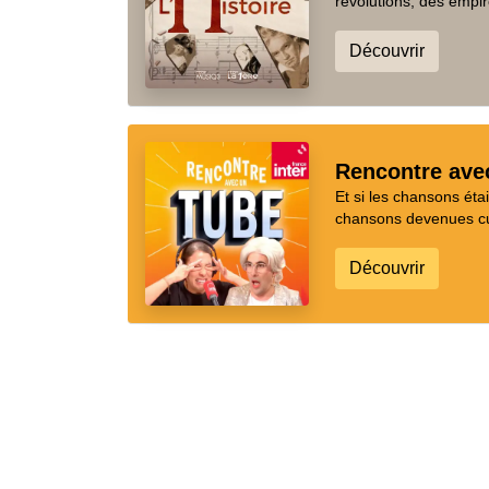
révolutions, des empir
Découvrir
Rencontre ave
Et si les chansons ét
chansons devenues cul
Découvrir