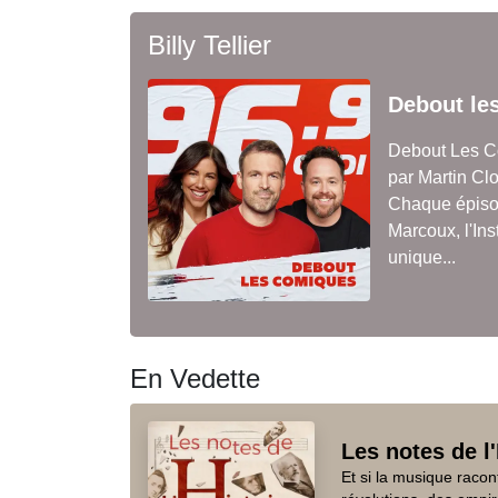
Billy Tellier
Debout le
Debout Les Co
par Martin Cl
Chaque épisod
Marcoux, l'In
unique...
En Vedette
Les notes de l'
Et si la musique racon