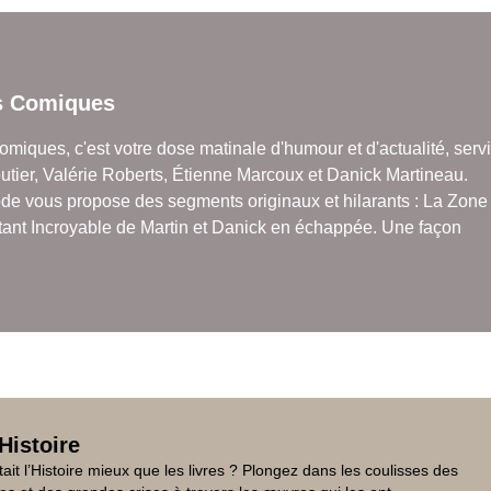
s Comiques
miques, c'est votre dose matinale d'humour et d'actualité, serv
outier, Valérie Roberts, Étienne Marcoux et Danick Martineau.
e vous propose des segments originaux et hilarants : La Zone
stant Incroyable de Martin et Danick en échappée. Une façon
Histoire
tait l’Histoire mieux que les livres ? Plongez dans les coulisses des