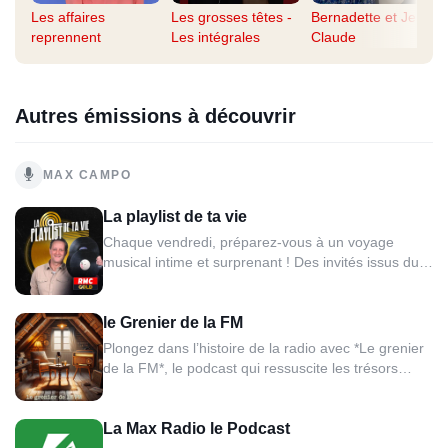
Les affaires
Les grosses têtes -
Bernadette et Jean-
reprennent
Les intégrales
Claude
Autres émissions à découvrir
MAX CAMPO
La playlist de ta vie
Chaque vendredi, préparez-vous à un voyage
musical intime et surprenant ! Des invités issus du
monde de la musique, du cinéma, du sport ou de la
télévision, se livreront à cœur ouvert sur leurs goûts
le Grenier de la FM
musicaux en dévoilant leur playlist idéale. Les
mélodies qui ont bercé leur enfance, celles qui ont...
Plongez dans l’histoire de la radio avec *Le grenier
de la FM*, le podcast qui ressuscite les trésors
radiophoniques des années 80 et 90. Chaque
épisode revisite des émissions cultes, des
La Max Radio le Podcast
animateurs légendaires et des moments inédits qui