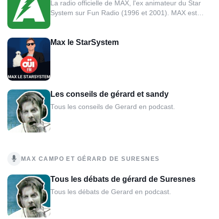
ont marqué l’âge d’or de la bande FM en France.
La radio officielle de MAX, l'ex animateur du Star
Un hommage vibrant...
System sur Fun Radio (1996 et 2001). MAX est
maintenant en direct tous les lundis dès 22H sur sa
propre radio, (www.lamaxradio.com) bonne écoute !
Max le StarSystem
Les conseils de gérard et sandy
Tous les conseils de Gerard en podcast.
MAX CAMPO ET GÉRARD DE SURESNES
Tous les débats de gérard de Suresnes
Tous les débats de Gerard en podcast.