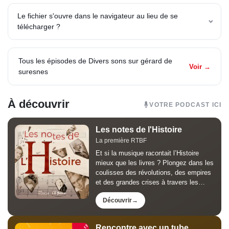
Le fichier s'ouvre dans le navigateur au lieu de se
télécharger ?
Tous les épisodes de Divers sons sur gérard de
Voir →
suresnes
À découvrir
VOTRE PODCAST ICI
Les notes de l'Histoire
La première RTBF
Et si la musique racontait l’Histoire
mieux que les livres ? Plongez dans les
coulisses des révolutions, des empires
et des grandes crises à travers les
œuvres qui les ont marquées. Les
Découvrir
Notes de l’Histoire, animé par Jean-
Louis Lahaye, est le...
Rencontre avec un tube