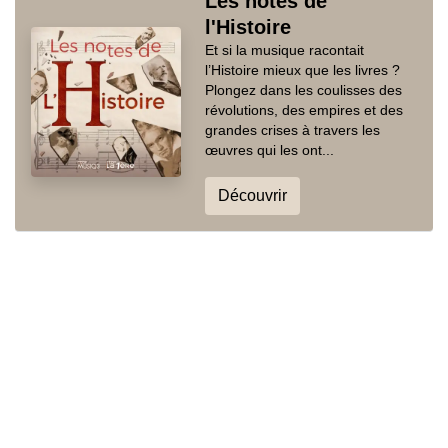
Les notes de
l'Histoire
Et si la musique racontait
l’Histoire mieux que les livres ?
Plongez dans les coulisses des
révolutions, des empires et des
grandes crises à travers les
œuvres qui les ont...
Découvrir