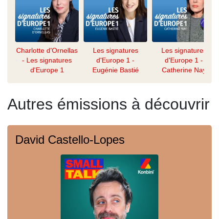
Charlotte d'Ornellas
Les signatures
Les signatures
- Les signatures
d'Europe 1 -
d'Europe 1 -
d'Europe 1
Eugénie Bastié
Catherine Nay
Autres émissions à découvrir
David Castello-Lopes