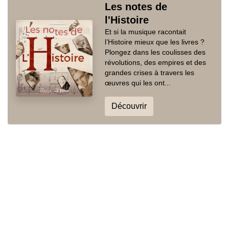
Les notes de
l'Histoire
Et si la musique racontait
l’Histoire mieux que les livres ?
Plongez dans les coulisses des
révolutions, des empires et des
grandes crises à travers les
œuvres qui les ont...
Découvrir