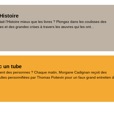
Histoire
tait l’Histoire mieux que les livres ? Plongez dans les coulisses des
es et des grandes crises à travers les œuvres qui les ont...
c un tube
aient des personnes ? Chaque matin, Morgane Cadignan reçoit des
tes personnifiées par Thomas Poitevin pour un faux grand entretien d