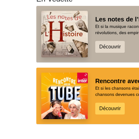
Les notes de l'
Et si la musique racon
révolutions, des empir
Découvrir
Rencontre ave
Et si les chansons ét
chansons devenues cul
Découvrir