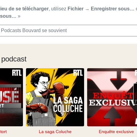
lieu de se télécharger
, utilisez
Fichier → Enregistrer sous…
r sous…
»
 Podcasts Bouvard se souvient
 podcast
tort
La saga Coluche
Enquête exclusive