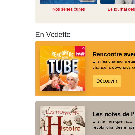
Nos séries cultes
Le journal de
En Vedette
Rencontre ave
Et si les chansons ét
chansons devenues cul
Découvrir
Les notes de l'
Et si la musique racon
révolutions, des empir