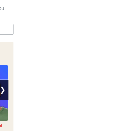
ou
❯
al
Le 6/9 sur NRJ
Mike sur NRJ