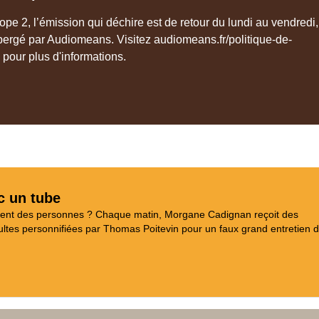
pe 2, l’émission qui déchire est de retour du lundi au vendredi,
bergé par Audiomeans. Visitez audiomeans.fr/politique-de-
e pour plus d'informations.
c un tube
aient des personnes ? Chaque matin, Morgane Cadignan reçoit des
tes personnifiées par Thomas Poitevin pour un faux grand entretien d