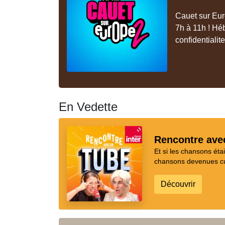
Cauet sur Euro
7h à 11h ! Hé
confidentialit
En Vedette
Rencontre ave
Et si les chansons ét
chansons devenues cul
Découvrir