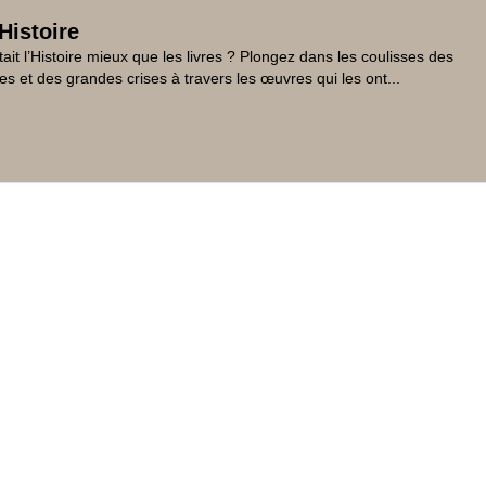
Histoire
tait l’Histoire mieux que les livres ? Plongez dans les coulisses des
es et des grandes crises à travers les œuvres qui les ont...