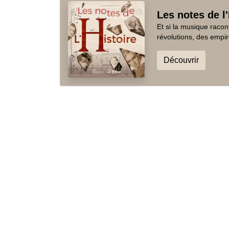
Les notes de l'
Et si la musique racon
révolutions, des empir
Découvrir